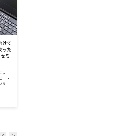
向けて
使った
ンセミ
によ
モート
いま
3
＞