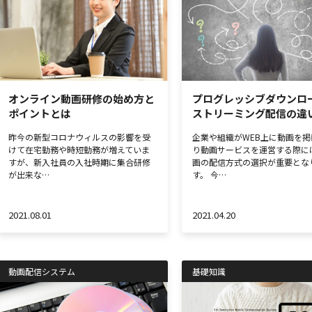
オンライン動画研修の始め方と
プログレッシブダウンロ
ポイントとは
ストリーミング配信の違
昨今の新型コロナウィルスの影響を受
企業や組織がWEB上に動画を掲
けて在宅勤務や時短勤務が増えていま
り動画サービスを運営する際に
すが、新入社員の入社時期に集合研修
画の配信方式の選択が重要とな
が出来な…
す。 今…
2021.08.01
2021.04.20
動画配信システム
基礎知識