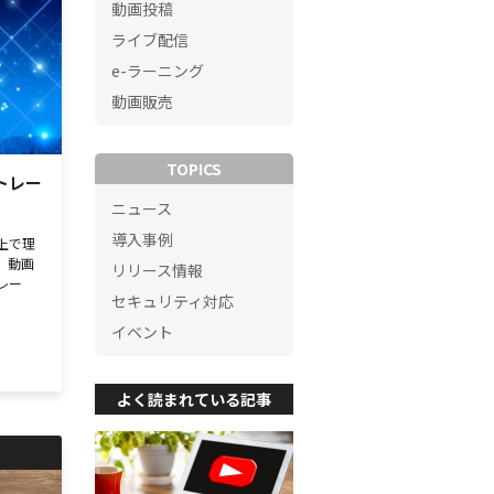
動画投稿
ライブ配信
e-ラーニング
動画販売
TOPICS
トレー
ニュース
導入事例
上で理
、動画
リリース情報
レー
セキュリティ対応
イベント
よく読まれている記事