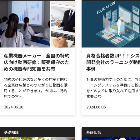
産業機器メーカー 全国の特約
資格合格者数UP！！シス
店向け動画研修：販売保守のた
開発会社のラーニング動
めの機器専門知識を共有
事例
特約店や代理店など多くの店舗と関わ
社員の技術力向上のために、社
る企業は店舗とのつながりに動画を活
ーニングシステムを準備する際
用することができます。今回は、特約
をどのように取り入れて活用す
店での営…
重要とな…
2024.06.20
2024.06.06
基礎知識
基礎知識