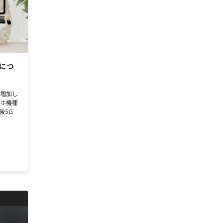
につ
が増加し
マホ機種
後5G