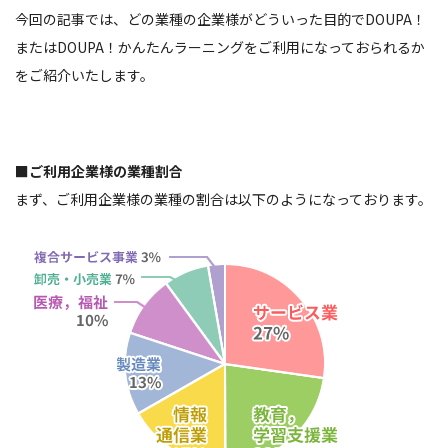
e
c
itt
ar
今回の記事では、どの業種の企業様がどういった目的でDOUPA！
n
e
er
e
またはDOUPA！かんたんラーニングをご利用になっておられるか
a
b
をご紹介いたします。
o
o
k
■ご利用企業様の業種割合
まず、ご利用企業様の業種の割合は以下のようになっております。